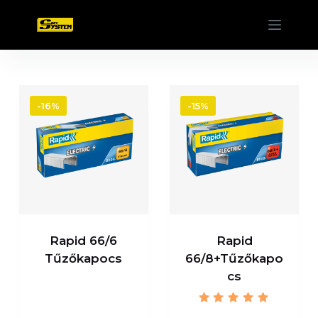
S
k
i
p
t
-16%
-15%
o
c
o
n
t
e
n
t
Rapid 66/6
Rapid
Tűzőkapocs
66/8+Tűzőkapo
cs
Rated
5.00
out