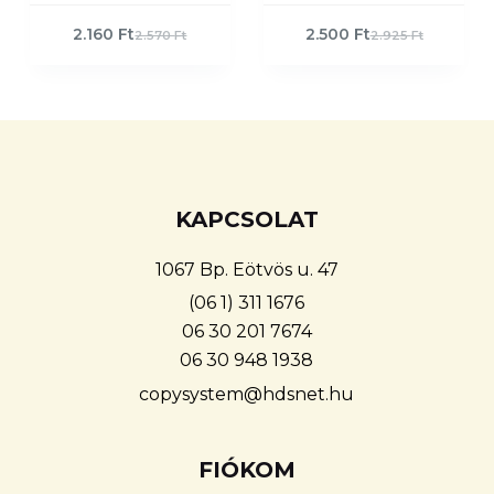
of 5
2.160
Ft
2.500
Ft
2.570
Ft
2.925
Ft
KAPCSOLAT
1067 Bp. Eötvös u. 47
(06 1) 311 1676
06 30 201 7674
06 30 948 1938
copysystem@hdsnet.hu
FIÓKOM