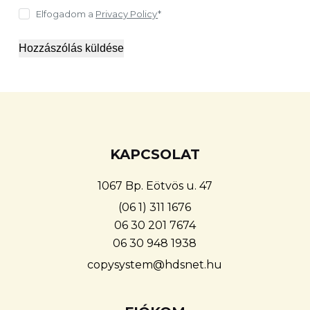
Elfogadom a
Privacy Policy
*
Hozzászólás küldése
KAPCSOLAT
1067 Bp. Eötvös u. 47
(06 1) 311 1676
06 30 201 7674
06 30 948 1938
copysystem@hdsnet.hu