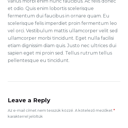
varius morbi enim nunc faucibus. Ac felis donec
et odio. Quis enim lobortis scelerisque
fermentum dui faucibus in ornare quam. Eu
scelerisque felis imperdiet proin fermentum leo
vel orci. Vestibulum mattis ullamcorper velit sed
ullamcorper morbi tincidunt. Eget nulla facilisi
etiam dignissim diam quis. Justo nec ultrices dui
sapien eget mi proin sed. Tellus rutrum tellus
pellentesque eu tincidunt.
Leave a Reply
Az e-mail címet nem tesszük közzé.
A kötelező mezőket
*
karakterrel jelöltük