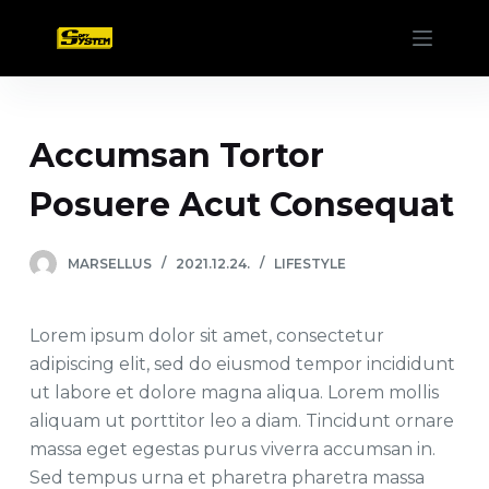
S
k
i
p
t
Accumsan Tortor
o
c
Posuere Acut Consequat
o
n
MARSELLUS
2021.12.24.
LIFESTYLE
t
e
Lorem ipsum dolor sit amet, consectetur
n
adipiscing elit, sed do eiusmod tempor incididunt
t
ut labore et dolore magna aliqua. Lorem mollis
aliquam ut porttitor leo a diam. Tincidunt ornare
massa eget egestas purus viverra accumsan in.
Sed tempus urna et pharetra pharetra massa