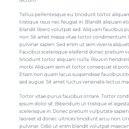
dictum.
Tellus pellentesque eu tincidunt tortor aliquam 
tristique risus nec feugiat in. Blandit aliquam e
blandit libero volutpat sed. Aliquam faucibus 
non. Sit amet massa vitae tortor condimentum
pulvinar sapien. Sed enim ut sem viverra alique
Faucibus scelerisque eleifend donec pretium vu
tincidunt tortor aliquam nulla. Risus in hendre
morbi. Aliquam sem et tortor consequat id porta 
Etiam non quam lacus suspendisse faucibus interd
sed augue. Sit amet luctus venenatis lectus mag
Tortor vitae purus faucibus ornare. Tortor con
ipsum dolor sit. Bibendum ut tristique et egesta
scelerisque in. Donec pretium vulputate sapien
laoreet id donec ultrices tincidunt arcu non. U
pulvinar. Odio ut enim blandit volutpat maecena