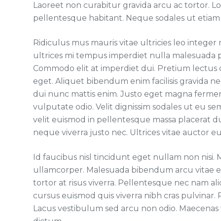
Laoreet non curabitur gravida arcu ac tortor. L
pellentesque habitant. Neque sodales ut etiam s
Ridiculus mus mauris vitae ultricies leo integer
ultrices mi tempus imperdiet nulla malesuada p
Commodo elit at imperdiet dui. Pretium lectus qu
eget. Aliquet bibendum enim facilisis gravida n
dui nunc mattis enim. Justo eget magna fermentu
vulputate odio. Velit dignissim sodales ut eu s
velit euismod in pellentesque massa placerat du
neque viverra justo nec. Ultrices vitae auctor e
Id faucibus nisl tincidunt eget nullam non nisi.
ullamcorper. Malesuada bibendum arcu vitae e
tortor at risus viverra. Pellentesque nec nam ali
cursus euismod quis viverra nibh cras pulvinar. 
Lacus vestibulum sed arcu non odio. Maecenas vo