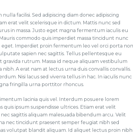
nulla facilisi. Sed adipiscing diam donec adipiscing
tiam erat velit scelerisque in dictum. Mattis nunc sed
purus in massa. Justo eget magna fermentum iaculis eu
. Mauris commodo quis imperdiet massa tincidunt nunc
t eget. Imperdiet proin fermentum leo vel orci porta non
lputate sapien nec sagittis. Tellus pellentesque eu
rit gravida rutrum. Massa id neque aliquam vestibulum
nibh. A erat nam at lectus urna duis convallis convallis.
um. Nisi lacus sed viverra tellus in hac. In iaculis nunc
na fringilla urna porttitor rhoncus.
dimentum lacinia quis vel. Interdum posuere lorem
s quis ipsum suspendisse ultrices. Etiam erat velit
 nec sagittis aliquam malesuada bibendum arcu. Velit
rna nec tincidunt praesent semper feugiat nibh sed
s volutpat blandit aliquam. Id aliquet lectus proin nibh