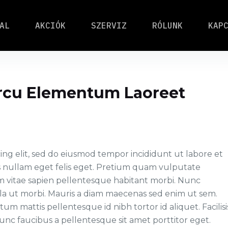
AL
AKCIÓK
SZERVIZ
RÓLUNK
KAP
rcu Elementum Laoreet
ing elit, sed do eiusmod tempor incididunt ut labore et
s nullam eget felis eget. Pretium quam vulputate
m vitae sapien pellentesque habitant morbi. Nunc
illa ut morbi. Mauris a diam maecenas sed enim ut sem.
m mattis pellentesque id nibh tortor id aliquet. Facilisi
nunc faucibus a pellentesque sit amet porttitor eget.