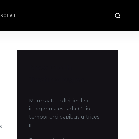
CSOLAT
New Cloth
Technologies
Mauris vitae ultricies leo
integer malesuada. Odio
tempor orci dapibus ultrices
in.
s