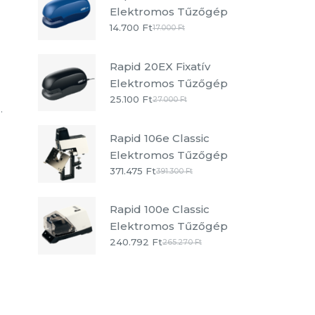
Elektromos Tűzőgép
14.700
Ft
17.000
Ft
Rapid 20EX Fixatív
Elektromos Tűzőgép
25.100
Ft
27.000
Ft
.
Rapid 106e Classic
Elektromos Tűzőgép
371.475
Ft
391.300
Ft
Rapid 100e Classic
Elektromos Tűzőgép
240.792
Ft
265.270
Ft