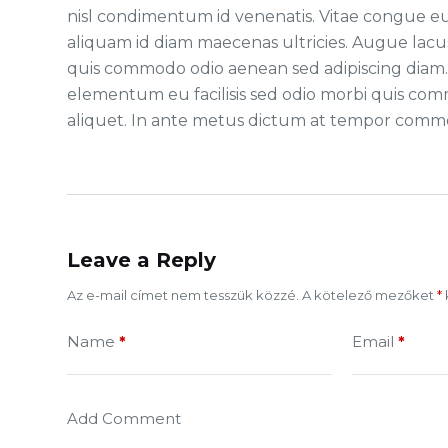
nisl condimentum id venenatis. Vitae congue eu
aliquam id diam maecenas ultricies. Augue lacus
quis commodo odio aenean sed adipiscing diam. H
elementum eu facilisis sed odio morbi quis co
aliquet. In ante metus dictum at tempor comm
Leave a Reply
Az e-mail címet nem tesszük közzé.
A kötelező mezőket
*
Name
*
Email
*
Add Comment