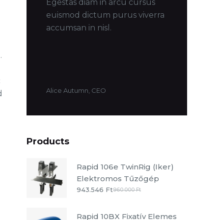
Egestas diam in arcu cursus
euismod dictum purus viverra
accumsan in nisl.
.
c
Alice Autumn, CEO
d
Products
Rapid 106e TwinRig (Iker)
Elektromos Tűzőgép
943.546
Ft
960.000
Ft
Rapid 10BX Fixatív Elemes