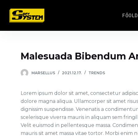
S
k
FŐOLD
i
p
t
o
Malesuada Bibendum A
c
o
n
MARSELLUS
2021.12.17.
TRENDS
t
e
Lorem ipsum dolor sit amet, consectetur adipisc
n
dolore magna aliqua. Ullamcorper sit amet risu
t
dignissim suspendisse. Venenatis a condimentu
scelerisque viverra mauris in aliquam sem fring
Velit euismod in pellentesque massa. Condimentu
mauris sit amet massa vitae tortor. Morbi enim 