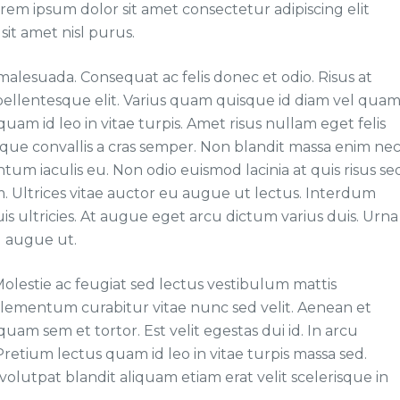
orem ipsum dolor sit amet consectetur adipiscing elit
it amet nisl purus.
 malesuada. Consequat ac felis donec et odio. Risus at
ellentesque elit. Varius quam quisque id diam vel quam
am id leo in vitae turpis. Amet risus nullam eget felis
eque convallis a cras semper. Non blandit massa enim ne
m iaculis eu. Non odio euismod lacinia at quis risus se
em. Ultrices vitae auctor eu augue ut lectus. Interdum
is ultricies. At augue eget arcu dictum varius duis. Urna
u augue ut.
 Molestie ac feugiat sed lectus vestibulum mattis
lementum curabitur vitae nunc sed velit. Aenean et
quam sem et tortor. Est velit egestas dui id. In arcu
Pretium lectus quam id leo in vitae turpis massa sed.
lutpat blandit aliquam etiam erat velit scelerisque in